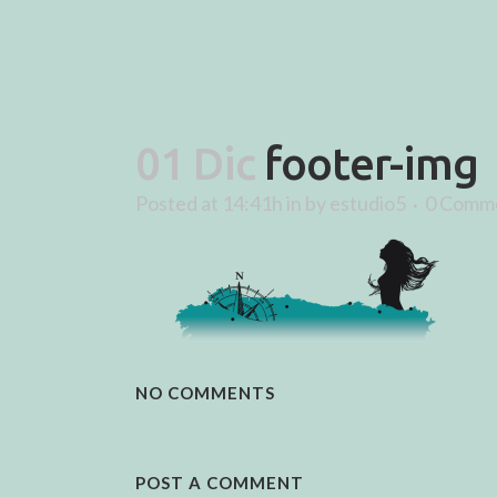
01 Dic
footer-img
Posted at 14:41h
in
by
estudio5
0 Comm
NO COMMENTS
POST A COMMENT