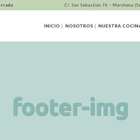
errado
C/. San Sebastián 76 – Marchena (S
INICIO
NOSOTROS
NUESTRA COCIN
footer-img