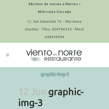
Abrimos de Jueves a Martes /
Miércoles Cerrado
C/. San Sebastián 76 – Marchena
(Sevilla) · Tlfno. 854746514 · Móvil
648939994
graphic-img-3
12 Jun
graphic-
img-3