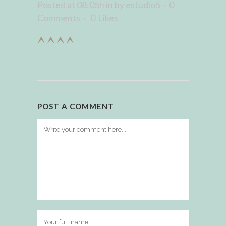
Posted at 08:05h
in
by
estudio5
0
Comments
0
Likes
POST A COMMENT