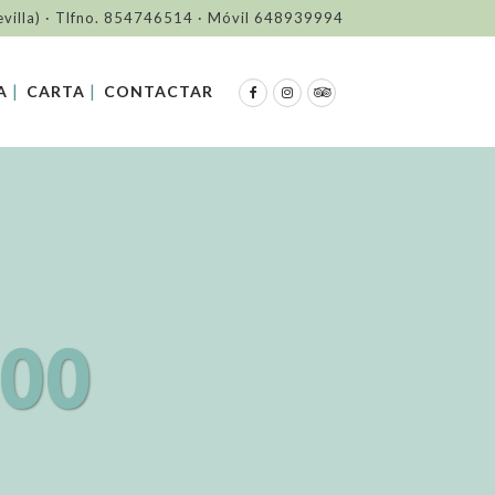
evilla) · Tlfno. 854746514 · Móvil 648939994
A
CARTA
CONTACTAR
00