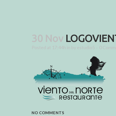
30 Nov
LOGOVIEN
Posted at 17:44h
in
by
estudio5
0 Comm
NO COMMENTS