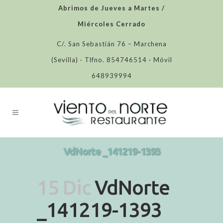
Abrimos de Jueves a Martes /
Miércoles Cerrado
C/. San Sebastián 76 – Marchena
(Sevilla) · Tlfno. 854746514 · Móvil
648939994
VdNorte _141219-1393
15 Dic
VdNorte
_141219-1393