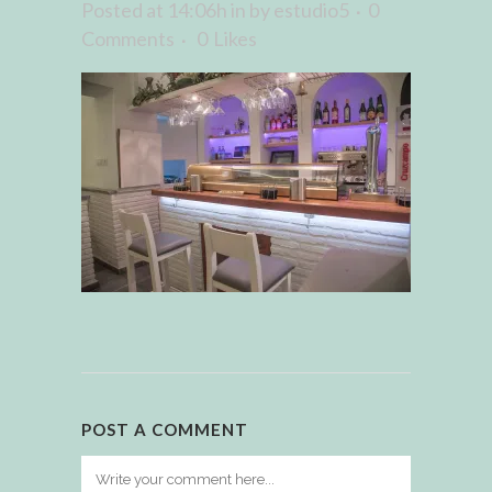
Posted at 14:06h
in
by
estudio5
0
Comments
0
Likes
POST A COMMENT