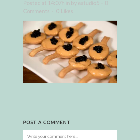
Posted at 14:07h
in
by
estudio5
0
Comments
0
Likes
POST A COMMENT