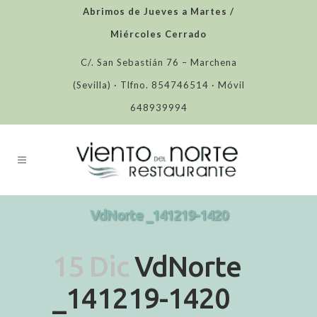
Abrimos de Jueves a Martes /
Miércoles Cerrado
C/. San Sebastián 76 – Marchena
(Sevilla) · Tlfno. 854746514 · Móvil
648939994
VdNorte _141219-1420
15 Dic
VdNorte
_141219-1420