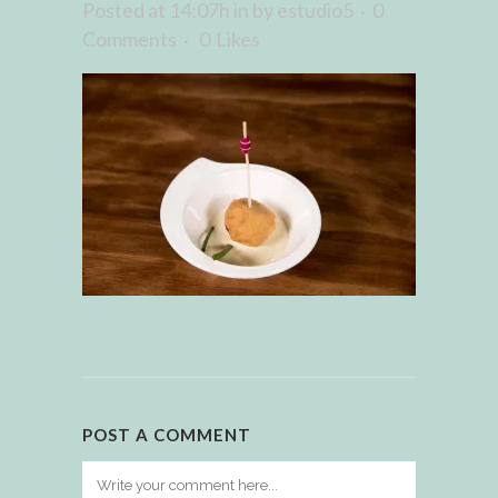
Posted at 14:07h
in
by
estudio5
0
Comments
0
Likes
POST A COMMENT