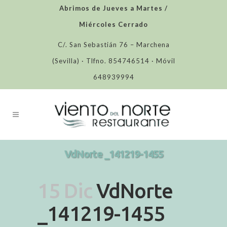
Abrimos de Jueves a Martes /
Miércoles Cerrado
C/. San Sebastián 76 – Marchena
(Sevilla) · Tlfno. 854746514 · Móvil
648939994
VdNorte _141219-1455
15 Dic
VdNorte
_141219-1455