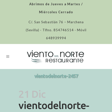
Abrimos de Jueves a Martes /
Miércoles Cerrado
C/. San Sebastián 76 – Marchena
(Sevilla) · Tlfno. 854746514 · Móvil
648939994
vientodelnorte-2457
21 Dic
vientodelnorte-