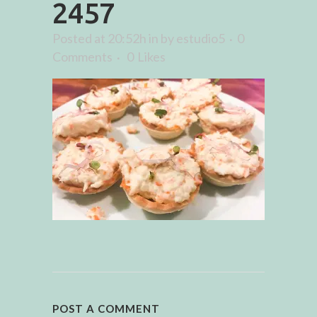
2457
Posted at 20:52h
in
by
estudio5
0
Comments
0
Likes
POST A COMMENT