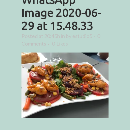
Image 2020-06-
29 at 15.48.33
Posted at 20:45h
in
by
estudio5
0
Comments
0
Likes