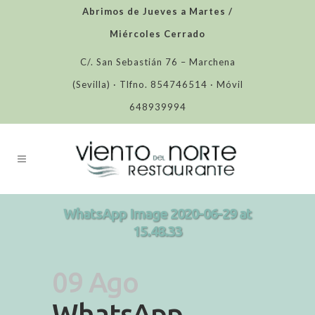
Abrimos de Jueves a Martes /
Miércoles Cerrado
C/. San Sebastián 76 – Marchena
(Sevilla) · Tlfno. 854746514 · Móvil
648939994
WhatsApp Image 2020-06-29 at
15.48.33
09 Ago
WhatsApp